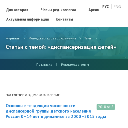
РУС
ENG
Для авторов
Члены ред. коллегии
Архив
Актуальная информация
Контакты
Журналы
>
Менеджер здравоохранения
>
Темы
>
диспансеризаци
Статьи с темой: «диспансеризация детей»
|
Подписка
Рекламодателям
НАСЕЛЕНИЕ И ЗДРАВООХРАНЕНИЕ
Основные тенденции численности
2018 № 8
диспансерной группы детского населения
России 0–14 лет в динамике за 2000–2015 годы