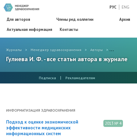
РУС
ENG
Для авторов
Члены ред. коллегии
Архив
Актуальная информация
Контакты
Журналы
>
Менеджер здравоохранения
>
Авторы
>
Гулиева И. Ф.
Гулиева И. Ф. - все статьи автора в журнале
|
Подписка
Рекламодателям
ИНФОРМАТИЗАЦИЯ ЗДРАВООХРАНЕНИЯ
Подход к оценке экономической
2013 № 4
эффективности медицинских
информационных систем