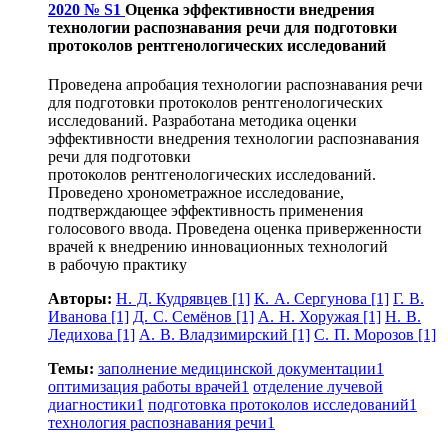
2020 № S1
Оценка эффективности внедрения
технологии распознавания речи для подготовки
протоколов рентгенологических исследований
Проведена апробация технологии распознавания речи
для подготовки протоколов рентгенологических
исследований. Разработана методика оценки
эффективности внедрения технологии распознавания
речи для подготовки
протоколов рентгенологических исследований.
Проведено хронометражное исследование,
подтверждающее эффективность применения
голосового ввода. Проведена оценка приверженности
врачей к внедрению инновационных технологий
в рабочую практику
Авторы:
Н. Д. Кудрявцев
[1]
К. А. Сергунова
[1]
Г. В.
Иванова
[1]
Д. С. Семёнов
[1]
А. Н. Хоружая
[1]
Н. В.
Ледихова
[1]
А. В. Владзимирский
[1]
С. П. Морозов
[1]
Темы:
заполнение медицинской документации
1
оптимизация работы врачей
1
отделение лучевой
диагностики
1
подготовка протоколов исследований
1
технология распознавания речи
1