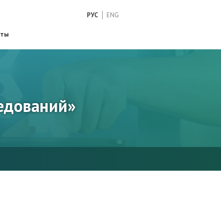
РУС
ENG
кты
ледований»