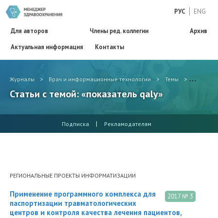
РУС
ENG
Для авторов
Члены ред. коллегии
Архив
Актуальная информация
Контакты
Журналы
>
Врач и информационные технологии
>
Темы
>
показате
Статьи с темой: «показатель qaly»
|
Подписка
Рекламодателям
РЕГИОНАЛЬНЫЕ ПРОЕКТЫ ИНФОРМАТИЗАЦИИ
Применение программного комплекса для
2017 № 3
паспортизации травматологических
центров и контроля качества лечения пациентов,