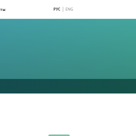
кты
РУС
ENG