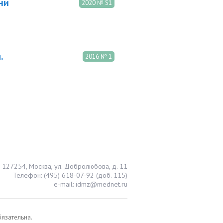
ни
2020 № S1
.
2016 № 1
127254, Москва, ул. Добролюбова, д. 11
Телефон: (495) 618-07-92 (доб. 115)
e-mail: idmz@mednet.ru
бязательна.