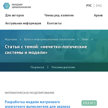
РУС
ENG
Для авторов
Члены ред. коллегии
Архив
Актуальная информация
Контакты
Журналы
>
Врач и информационные технологии
>
Темы
>
нечетко-
Статьи с темой: «нечетко-логические
системы и модели»
|
Подписка
Рекламодателям
МАТЕМАТИЧЕСКОЕ МОДЕЛИРОВАНИЕ
Разработка модели матричного
2018 № 1
агрегатного вычислителя для анализа