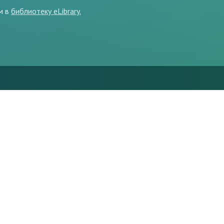
им в
библиотеку eLibrary.