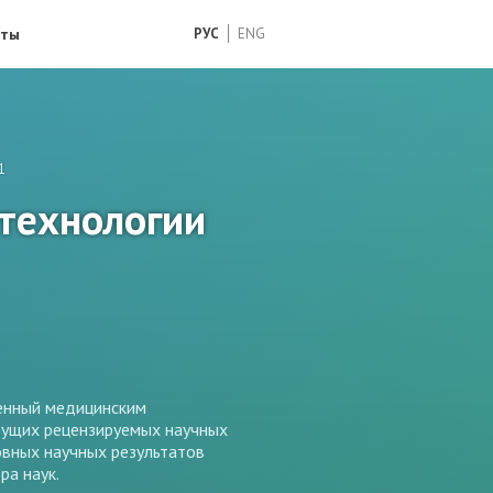
кты
РУС
ENG
1
технологии
щенный медицинским
дущих рецензируемых научных
овных научных результатов
ра наук.