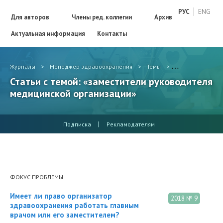
РУС
ENG
Для авторов
Члены ред. коллегии
Архив
Актуальная информация
Контакты
Журналы
>
Менеджер здравоохранения
>
Темы
>
заместители ру
Статьи с темой: «заместители руководителя
медицинской организации»
|
Подписка
Рекламодателям
ФОКУС ПРОБЛЕМЫ
Имеет ли право организатор
2018 № 9
здравоохранения работать главным
врачом или его заместителем?