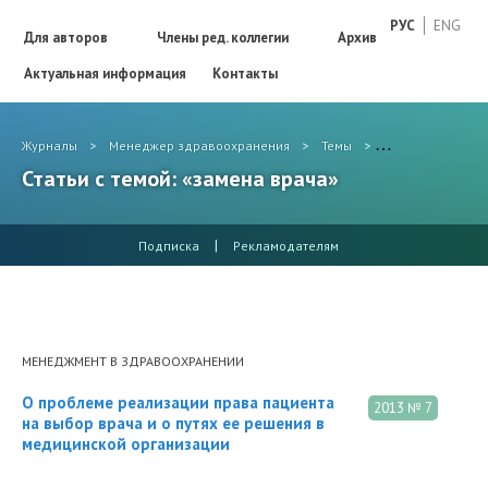
РУС
ENG
Для авторов
Члены ред. коллегии
Архив
Актуальная информация
Контакты
Журналы
>
Менеджер здравоохранения
>
Темы
>
замена врача
Статьи с темой: «замена врача»
|
Подписка
Рекламодателям
МЕНЕДЖМЕНТ В ЗДРАВООХРАНЕНИИ
О проблеме реализации права пациента
2013 № 7
на выбор врача и о путях ее решения в
медицинской организации