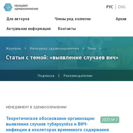
РУС
ENG
Для авторов
Члены ред. коллегии
Архив
Актуальная информация
Контакты
Журналы
>
Менеджер здравоохранения
>
Темы
>
выявление случ
Статьи с темой: «выявление случаев вич»
|
Подписка
Рекламодателям
МЕНЕДЖМЕНТ В ЗДРАВООХРАНЕНИИ
Теоретическое обоснование организации
2023 № 7
выявления случаев туберкулёза и ВИЧ-
инфекции в изоляторах временного содержания