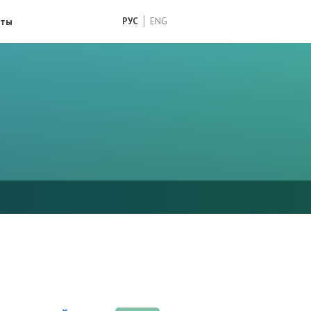
кты
РУС
ENG