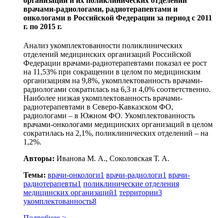
организаций и их поликлинических отделений
врачами-радиологами, радиотерапевтами и
онкологами в Российской Федерации за период с 2011
г. по 2015 г.
Анализ укомплектованности поликлинических
отделений медицинских организаций Российской
Федерации врачами-радиотерапевтами показал ее рост
на 11,53% при сокращении в целом по медицинским
организациям на 9,8%, укомплектованность врачами-
радиологами сократилась на 6,3 и 4,0% соответственно.
Наиболее низкая укомплектованность врачами-
радиотерапевтами в Северо-Кавказском ФО,
радиологами – в Южном ФО. Укомплектованность
врачами-онкологами медицинских организаций в целом
сократилась на 2,1%, поликлинических отделений – на
1,2%.
Авторы:
Иванова М. А., Соколовская Т. А.
Темы:
врачи-онкологи
1
врачи-радиологи
1
врачи-
радиотерапевты
1
поликлинические отделения
медицинских организаций
1
территории
3
укомплектованность
8
Подробнее >