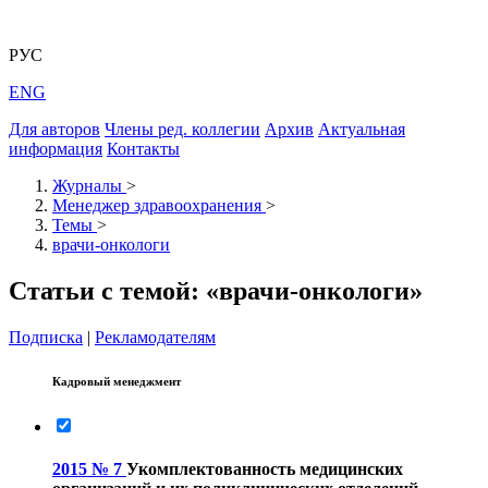
РУС
ENG
Для авторов
Члены ред. коллегии
Архив
Актуальная
информация
Контакты
Журналы
>
Менеджер здравоохранения
>
Темы
>
врачи-онкологи
Статьи с темой: «врачи-онкологи»
Подписка
|
Рекламодателям
Кадровый менеджмент
2015 № 7
Укомплектованность медицинских