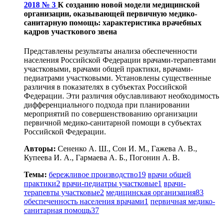
2018 № 3
К созданию новой модели медицинской
организации, оказывающей первичную медико­
санитарную помощь: характеристика врачебных
кадров участкового звена
Представлены результаты анализа обеспеченности
населения Российской Федерации врачами-терапевтами
участковыми, врачами общей практики, врачами-
педиатрами участковыми. Установлены существенные
различия в показателях в субъектах Российской
Федерации. Эти различия обуславливают необходимость
дифференциального подхода при планировании
мероприятий по совершенствованию организации
первичной медико-санитарной помощи в субъектах
Российской Федерации.
Авторы:
Сененко А. Ш., Сон И. М., Гажева А. В.,
Купеева И. А., Гармаева А. Б., Погонин А. В.
Темы:
бережливое производство
19
врачи общей
практики
2
врачи-педиатры участковые
1
врачи-
терапевты участковые
2
медицинская организация
83
обеспеченность населения врачами
1
первичная медико-
санитарная помощь
37