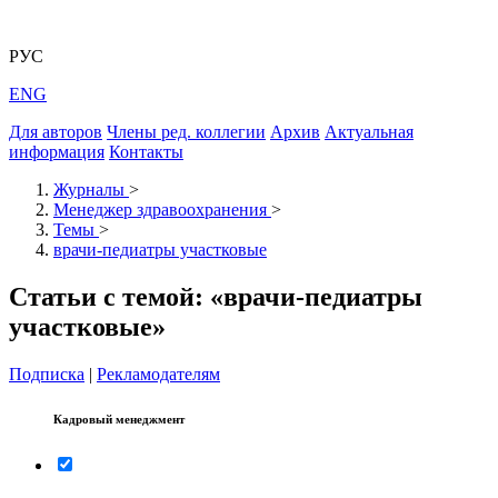
РУС
ENG
Для авторов
Члены ред. коллегии
Архив
Актуальная
информация
Контакты
Журналы
>
Менеджер здравоохранения
>
Темы
>
врачи-педиатры участковые
Статьи с темой: «врачи-педиатры
участковые»
Подписка
|
Рекламодателям
Кадровый менеджмент