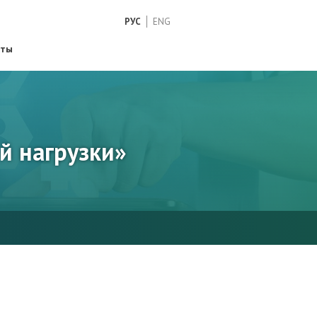
РУС
ENG
кты
й нагрузки»