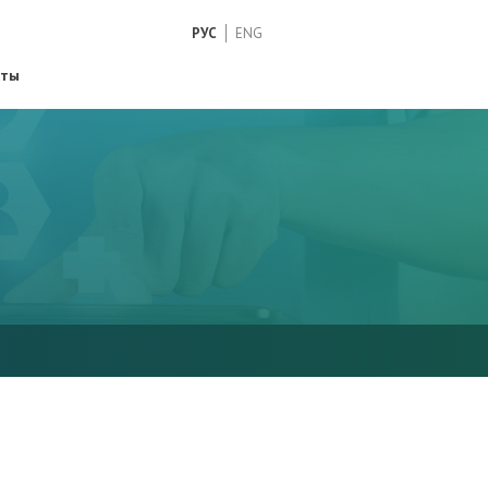
РУС
ENG
кты