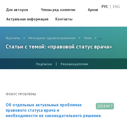
РУС
ENG
Для авторов
Члены ред. коллегии
Архив
Актуальная информация
Контакты
Журналы
>
Менеджер здравоохранения
>
Темы
>
правовой статус
Статьи с темой: «правовой статус врача»
|
Подписка
Рекламодателям
ФОКУС ПРОБЛЕМЫ
Об отдельных актуальных проблемах
2024 № 7
правового статуса врача и
необходимости их законодательного решения.