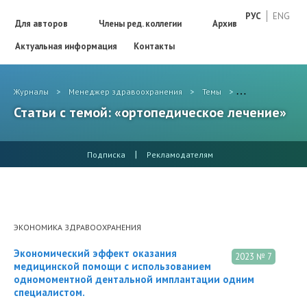
РУС
ENG
Для авторов
Члены ред. коллегии
Архив
Актуальная информация
Контакты
Журналы
>
Менеджер здравоохранения
>
Темы
>
ортопедическое
Статьи с темой: «ортопедическое лечение»
|
Подписка
Рекламодателям
ЭКОНОМИКА ЗДРАВООХРАНЕНИЯ
Экономический эффект оказания
2023 № 7
медицинской помощи с использованием
одномоментной дентальной имплантации одним
специалистом.