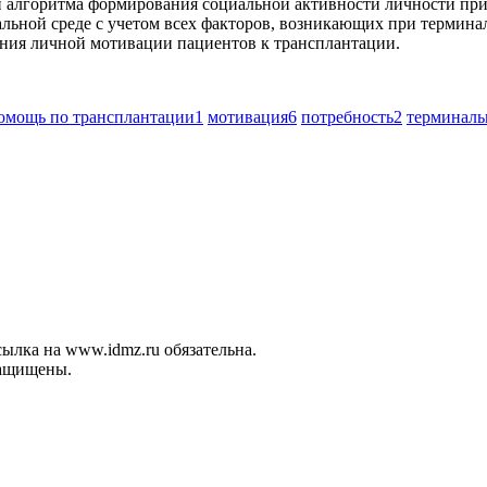
ми алгоритма формирования социальной активности личности при
льной среде с учетом всех факторов, возникающих при термина
ния личной мотивации пациентов к трансплантации.
омощь по трансплантации
1
мотивация
6
потребность
2
терминаль
ылка на www.idmz.ru обязательна.
защищены.