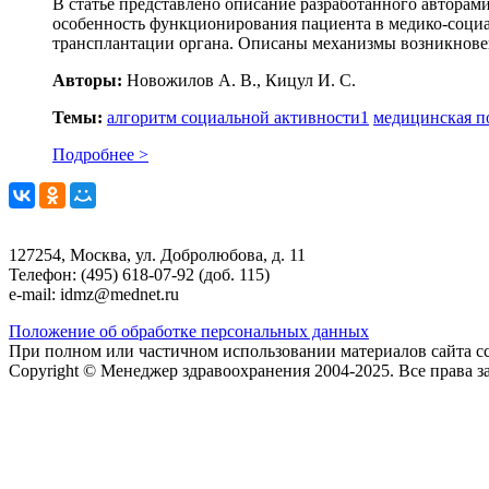
В статье представлено описание разработанного автора
особенность функционирования пациента в медико-социа
трансплантации органа. Описаны механизмы возникнове
Авторы:
Новожилов А. В., Кицул И. С.
Темы:
алгоритм социальной активности
1
медицинская п
Подробнее >
127254, Москва, ул. Добролюбова, д. 11
Телефон: (495) 618-07-92 (доб. 115)
e-mail: idmz@mednet.ru
Положение об обработке персональных данных
При полном или частичном использовании материалов сайта сс
Copyright © Менеджер здравоохранения 2004-2025. Все права 