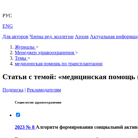
РУС
ENG
Для авторов
Члены ред. коллегии
Архив
Актуальная информац
Журналы
>
Менеджер здравоохранения
>
Темы
>
медицинская помощь по трансплантации
Статьи с темой: «медицинская помощь
Подписка
|
Рекламодателям
Социология здравоохранения
2023 № 8
Алгоритм формирования соициальной активн