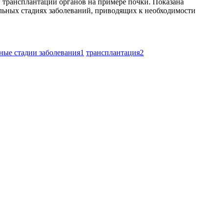
 трансплантации органов на примере почки. Показана
льных стадиях заболеваний, приводящих к необходимости
ные стадии заболевания
1
трансплантация
2