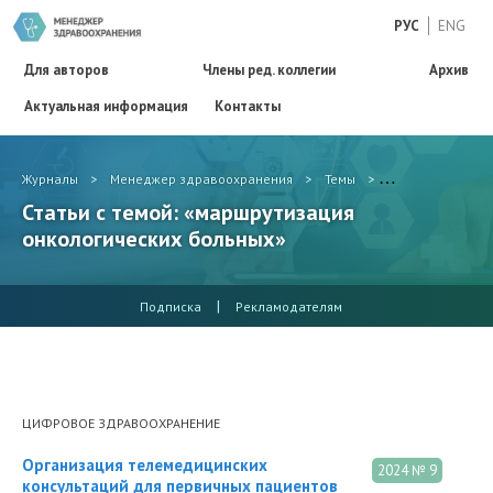
РУС
ENG
Для авторов
Члены ред. коллегии
Архив
Актуальная информация
Контакты
Журналы
>
Менеджер здравоохранения
>
Темы
>
маршрутизация 
Статьи с темой: «маршрутизация
онкологических больных»
|
Подписка
Рекламодателям
ЦИФРОВОЕ ЗДРАВООХРАНЕНИЕ
Организация телемедицинских
2024 № 9
консультаций для первичных пациентов