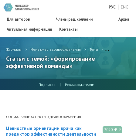
РУС
ENG
Для авторов
Члены ред. коллегии
Архив
Актуальная информация
Контакты
Журналы
>
Менеджер здравоохранения
>
Темы
>
формирование 
Статьи с темой: «формирование
эффективной команды»
|
Подписка
Рекламодателям
СОЦИАЛЬНЫЕ АСПЕКТЫ ЗДРАВООХРАНЕНИЯ
Ценностные ориентации врача как
2020 № 9
предиктор эффективности деятельности