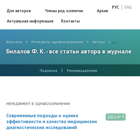
РУС
ENG
Для авторов
Члены ред. коллегии
Архив
Актуальная информация
Контакты
Журналы
>
Менеджер здравоохранения
>
Авторы
>
Билалов Ф. К.
Билалов Ф. К. - все статьи автора в журнале
|
Подписка
Рекламодателям
МЕНЕДЖМЕНТ В ЗДРАВООХРАНЕНИИ
Современные подходы к оценке
2016 № 9
эффективности и качества медицинских
диагностических исследований