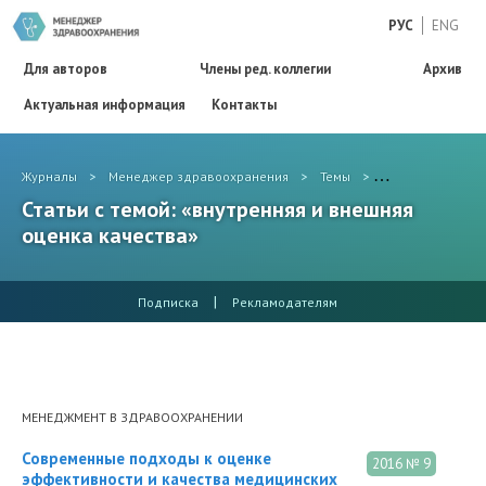
РУС
ENG
Для авторов
Члены ред. коллегии
Архив
Актуальная информация
Контакты
Журналы
>
Менеджер здравоохранения
>
Темы
>
внутренняя и вн
Статьи с темой: «внутренняя и внешняя
оценка качества»
|
Подписка
Рекламодателям
МЕНЕДЖМЕНТ В ЗДРАВООХРАНЕНИИ
Современные подходы к оценке
2016 № 9
эффективности и качества медицинских