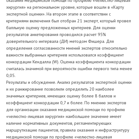
оказания медицинской помощи по профилю «челюстно-лицевая
хирургия» на региональном уровне, которые вошли в «Карту
экспертной оценки». На втором этапе в соответствии с
критериями включения был отобран 21 эксперт, который провел
балльную оценку предложенных критериев. Для оценки
результатов анкетирования проводился расчет 95%
доверительного интервала (ДИ) методом Фишера. Для
определения согласованности мнений экспертов относительно
важности выбранных критериев использовался коэффициент
конкордации Кендалла (W). Оценка коэффициента конкордации
считалась значимой при вероятности ошибки первого типа менее
0,05.
Результаты и обсуждение. Анализ результатов экспертной оценки
и их ранжирование позволили определить 20 наиболее
значимых критериев, имеющих оценку более 8 баллов и
коэффициент конкордации 0,7 и более. По мнению экспертов
для организации оказания медицинской помощи по профилю
«челюстно-лицевая хирургия» наибольшее значение имеет
наличие нормативных документов, регламентирующих
маршрутизацию пациентов, правила оказания и инфраструктуру
медицинской помощи по профилю «челюстно-лицевая