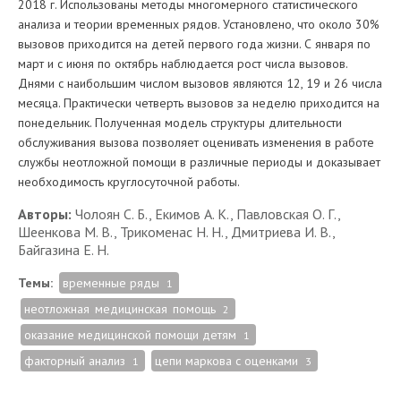
2018 г. Использованы методы многомерного статистического
анализа и теории временных рядов. Установлено, что около 30%
вызовов приходится на детей первого года жизни. С января по
март и с июня по октябрь наблюдается рост числа вызовов.
Днями с наибольшим числом вызовов являются 12, 19 и 26 числа
месяца. Практически четверть вызовов за неделю приходится на
понедельник. Полученная модель структуры длительности
обслуживания вызова позволяет оценивать изменения в работе
службы неотложной помощи в различные периоды и доказывает
необходимость круглосуточной работы.
Авторы:
Чолоян С. Б., Екимов А. К., Павловская О. Г.,
Шеенкова М. В., Трикоменас Н. Н., Дмитриева И. В.,
Байгазина Е. Н.
Темы:
временные ряды
1
неотложная медицинская помощь
2
оказание медицинской помощи детям
1
факторный анализ
цепи маркова с оценками
1
3