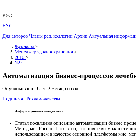
РУС
ENG
Для авторов
Члены ред. коллегии
Архив
Актуальная информац
Журналы
>
Менеджер здравоохранения
>
2016
>
№9
Автоматизация бизнес-процессов лече
Опубликовано: 9 лет, 2 месяца назад
Подписка
|
Рекламодателям
Информационный менеджмент
Статья посвящена описанию автоматизации бизнес-про
Минздрава России. Показано, что новые возможности п
использованием в качестве основной платформы мис, м