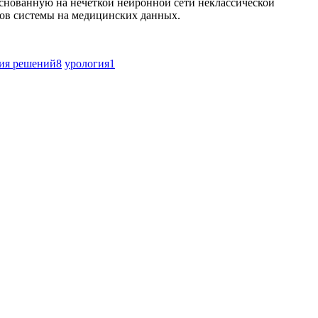
снованную на нечеткой нейронной сети неклассической
тов системы на медицинских данных.
тия решений
8
урология
1