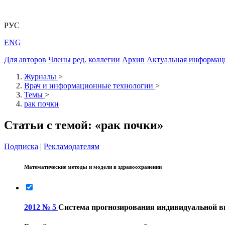
РУС
ENG
Для авторов
Члены ред. коллегии
Архив
Актуальная информац
Журналы
>
Врач и информационные технологии
>
Темы
>
рак почки
Статьи с темой: «рак почки»
Подписка
|
Рекламодателям
Математические методы и модели в здравоохранении
2012 № 5
Система прогнозирования индивидуальной вы