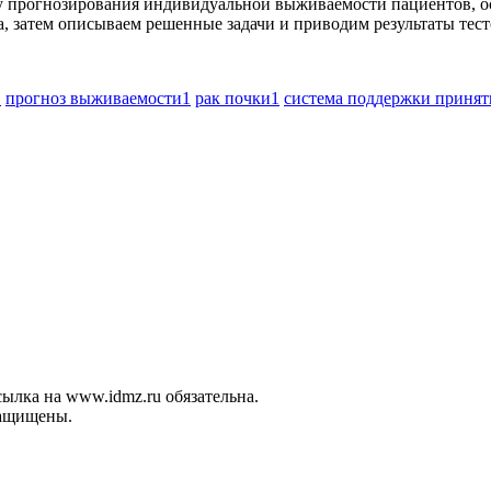
у прогнозирования индивидуальной выживаемости пациентов, о
, затем описываем решенные задачи и приводим результаты тес
1
прогноз выживаемости
1
рак почки
1
система поддержки приня
ылка на www.idmz.ru обязательна.
защищены.