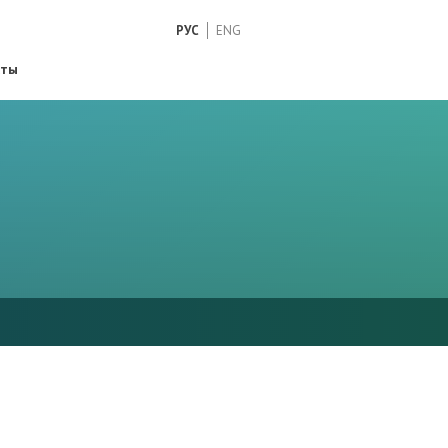
РУС
ENG
кты