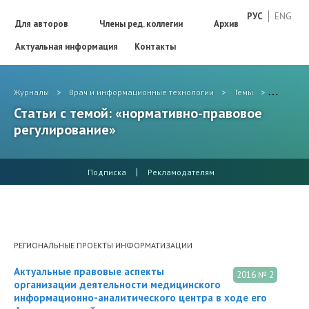
РУС
ENG
Для авторов
Члены ред. коллегии
Архив
Актуальная информация
Контакты
Журналы
>
Врач и информационные технологии
>
Темы
>
нормати
Статьи с темой: «нормативно-правовое
регулирование»
|
Подписка
Рекламодателям
РЕГИОНАЛЬНЫЕ ПРОЕКТЫ ИНФОРМАТИЗАЦИИ
Актуальные правовые аспекты
2016 № 2
организации деятельности медицинского
информационно-аналитического центра в ходе его