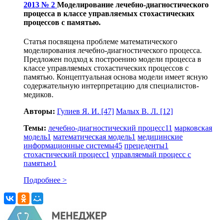
2013 № 2
Моделирование лечебно-диагностического
процесса в классе управляемых стохастических
процессов с памятью.
Статья посвящена проблеме математического
моделирования лечебно-диагностического процесса.
Предложен подход к построению модели процесса в
классе управляемых стохастических процессов с
памятью. Концептуальная основа модели имеет ясную
содержательную интерпретацию для специалистов-
медиков.
Авторы:
Гулиев Я. И.
[47]
Малых В. Л.
[12]
Темы:
лечебно-диагностический процесс
11
марковская
модель
1
математическая модель
1
медицинские
информационные системы
45
прецеденты
1
стохастический процесс
1
управляемый процесс с
памятью
1
Подробнее >