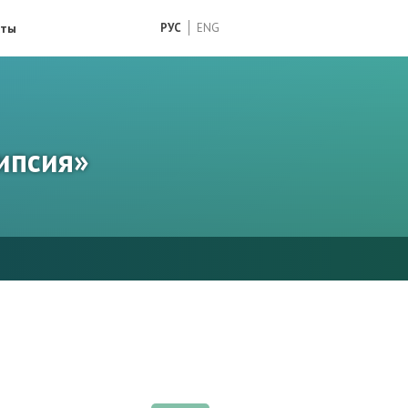
кты
РУС
ENG
ипсия»