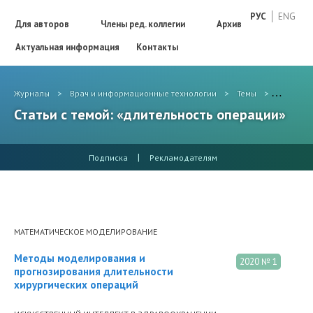
РУС
ENG
Для авторов
Члены ред. коллегии
Архив
Актуальная информация
Контакты
Журналы
>
Врач и информационные технологии
>
Темы
>
длитель
Статьи с темой: «длительность операции»
|
Подписка
Рекламодателям
МАТЕМАТИЧЕСКОЕ МОДЕЛИРОВАНИЕ
Методы моделирования и
2020 № 1
прогнозирования длительности
хирургических операций