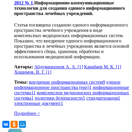
2012 № 1
Информационно-коммуникационные
технологии для создания единого информационного
пространства лечебных учреждений.
Статья посвящена созданию единого информационного
пространства лечебного учреждения в виде
комплексных медицинских информационных систем.
Показано, что внедрение единого информационного
пространства в лечебных учреждениях является основой
эффективного сбора, хранения, обработки и
использования медицинской информации.
Авторы:
Абдуманнонов А. А.
[1]
Карабаев М. К.
[1]
Хошимов. В. Г.
[1]
Темы:
внедрение информационных систем
9
единое
информационное пространства (еип)
1
информационные
системы
11
комплексное медицинских информационных
системы
1
политики безопасности
1
стандартизация
1
электронные документ
1
Подробнее >