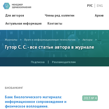
РУС
ENG
Для авторов
Члены ред. коллегии
Архив
Актуальная информация
Контакты
Журналы
>
Врач и информационные технологии
>
Авторы
>
Гутор C
Гутор C. С. - все статьи автора в журнале
|
Подписка
Рекламодателям
БИОБАНКИНГ
Банк биологического материала:
2013 № 4
информационное сопровождение и
физическое воплощение.