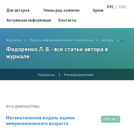
РУС
ENG
Для авторов
Члены ред. коллегии
Архив
Актуальная информация
Контакты
Журналы
>
Врач и информационные технологии
>
Авторы
>
Федоре
Федоренко Л. В. - все статьи автора в
журнале
|
Подписка
Рекламодателям
ИТ И ДИАГНОСТИКА
Математическая модель оценки
2006 № 2
иммунологического возраста