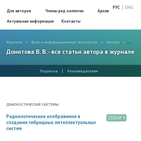
РУС
ENG
Для авторов
Члены ред. коллегии
Архив
Актуальная информация
Контакты
Журналы
>
Врач и информационные технологии
>
Авторы
>
Донито
Донитова В. В. - все статьи автора в журнале
|
Подписка
Рекламодателям
ДИАГНОСТИЧЕСКИЕ СИСТЕМЫ
Радиологические изображения в
2020 № 4
создании гибридных интеллектуальных
систем