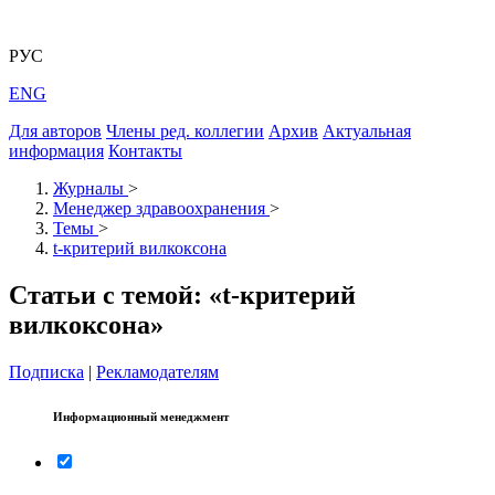
РУС
ENG
Для авторов
Члены ред. коллегии
Архив
Актуальная
информация
Контакты
Журналы
>
Менеджер здравоохранения
>
Темы
>
t-критерий вилкоксона
Статьи с темой: «t-критерий
вилкоксона»
Подписка
|
Рекламодателям
Информационный менеджмент