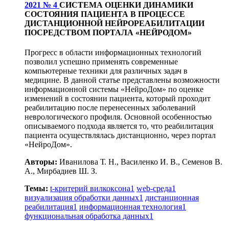
2021 № 4
СИСТЕМА ОЦЕНКИ ДИНАМИКИ
СОСТОЯНИЯ ПАЦИЕНТА В ПРОЦЕССЕ
ДИСТАНЦИОННОЙ НЕЙРОРЕАБИЛИТАЦИИ
ПОСРЕДСТВОМ ПОРТАЛА «НЕЙРОДОМ»
Прогресс в области информационных технологий
позволил успешно применять современные
компьютерные техники для различных задач в
медицине. В данной статье представлены возможности
информационной системы «НейроДом» по оценке
изменений в состоянии пациента, который проходит
реабилитацию после перенесенных заболеваний
неврологического профиля. Основной особенностью
описываемого подхода является то, что реабилитация
пациента осуществлялась дистанционно, через портал
«НейроДом».
Авторы:
Иванилова Т. Н., Василенко И. В., Семенов В.
А., Мирбадиев Ш. З.
Темы:
t-критерий вилкоксона
1
web-среда
1
визуализация обработки данных
1
дистанционная
реабилитация
1
информационная технология
1
функциональная обработка данных
1