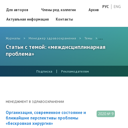
РУС
ENG
Для авторов
Члены ред. коллегии
Архив
Актуальная информация
Контакты
Журналы
>
Менеджер здравоохранения
>
Темы
>
междисциплина
Статьи с темой: «междисциплинарная
проблема»
|
Подписка
Рекламодателям
МЕНЕДЖМЕНТ В ЗДРАВООХРАНЕНИИ
Организация, современное состояние и
2020 № 9
ближайшие перспективы проблемы
«бескровная хирургия»