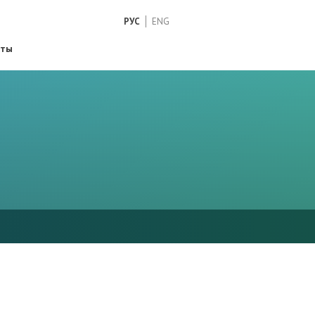
РУС
ENG
кты