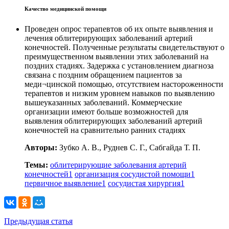
Качество медицинской помощи
Проведен опрос терапевтов об их опыте выявления и
лечения облитерирующих заболеваний артерий
конечностей. Полученные результаты свидетельствуют о
преимущественном выявлении этих заболеваний на
поздних стадиях. Задержка с установлением диагноза
связана с поздним обращением пациентов за
меди¬цинской помощью, отсутствием настороженности
терапевтов и низким уровнем навыков по выявлению
вышеуказанных заболеваний. Коммерческие
организации имеют больше возможностей для
выявления облитерирующих заболеваний артерий
конечностей на сравнительно ранних стадиях
Авторы:
Зубко А. В., Руднев С. Г., Сабгайда Т. П.
Темы:
облитерирующие заболевания артерий
конечностей
1
организация сосудистой помощи
1
первичное выявление
1
сосудистая хирургия
1
Предыдущая статья