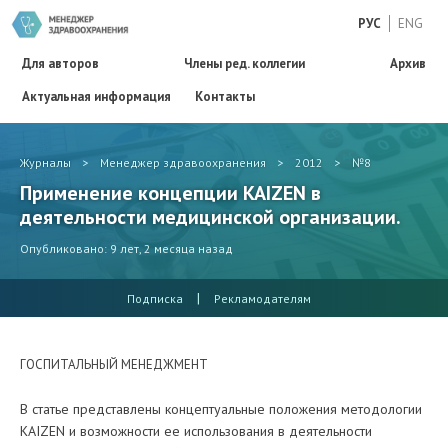
РУС
ENG
Для авторов
Члены ред. коллегии
Архив
Актуальная информация
Контакты
Журналы
>
Менеджер здравоохранения
>
2012
>
№8
Применение концепции KAIZEN в
деятельности медицинской организации.
Опубликовано: 9 лет, 2 месяца назад
|
Подписка
Рекламодателям
ГОСПИТАЛЬНЫЙ МЕНЕДЖМЕНТ
В статье представлены концептуальные положения методологии
KAIZEN и возможности ее использования в деятельности